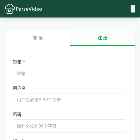
登 录
注 册
邮箱
*
用户名
密码