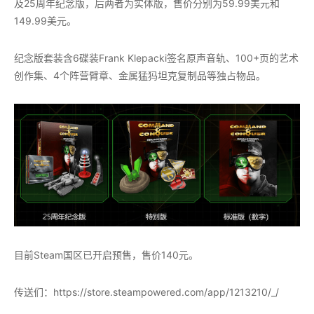
及25周年纪念版，后两者为实体版，售价分别为59.99美元和
149.99美元。
纪念版套装含6碟装Frank Klepacki签名原声音轨、100+页的艺术
创作集、4个阵营臂章、金属猛犸坦克复制品等独占物品。
目前Steam国区已开启预售，售价140元。
传送们：https://store.steampowered.com/app/1213210/_/