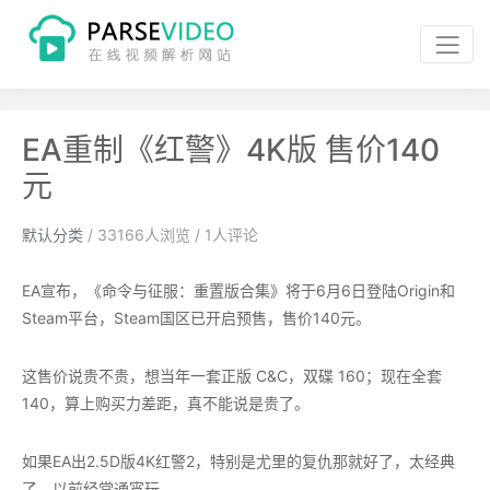
EA重制《红警》4K版 售价140
元
默认分类
/
33166
人浏览 /
1
人评论
EA宣布，《命令与征服：重置版合集》将于6月6日登陆Origin和
Steam平台，Steam国区已开启预售，售价140元。
这售价说贵不贵，想当年一套正版 C&C，双碟 160；现在全套
140，算上购买力差距，真不能说是贵了。
如果EA出2.5D版4K红警2，特别是尤里的复仇那就好了，太经典
了，以前经常通宵玩。