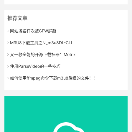
推荐文章
网站域名在次被GFW屏蔽
M3U8下载工具之N_m3u8DL-CLI
又一款全能的开源下载神器：Motrix
使用ParseVideo的一些技巧
如何使用ffmpeg命令下载m3u8后缀的文件！！