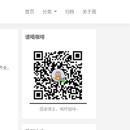
首页
分类
归档
关于我
请喝咖啡
齐全，
感谢博主，喝杯咖啡~