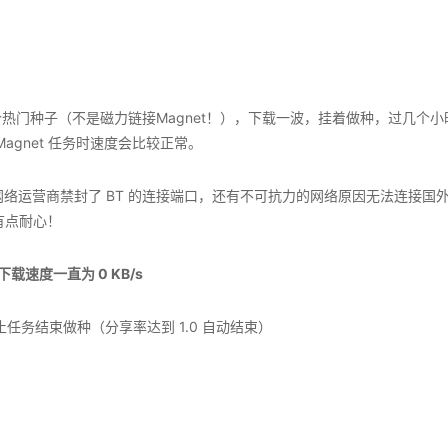
之前，建议找个热门种子（不是磁力链接Magnet！），下载一波，挂着做种，过几个
/Magnet 任务时速度会比较正常。
网络运营商禁封了 BT 的连接端口，还有不可抗力的网络原因无法连接国
必有点耐心！
下载速度一直为 0 KB/s
止任务结束做种（分享率达到 1.0 自动结束）